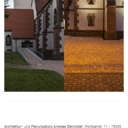
Architektur
– und
Planungsbüro
Andreas Steinröder
| Röntgenstr. 11 | 79539